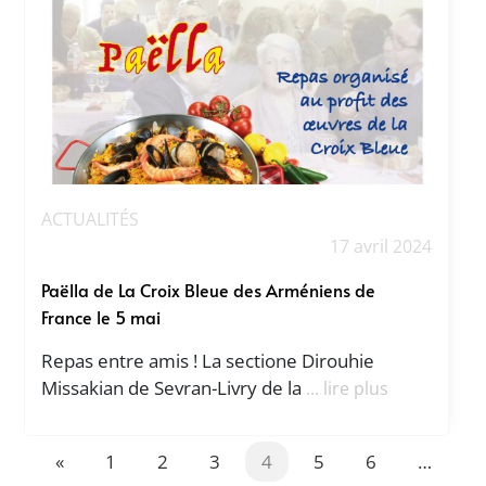
ACTUALITÉS
17 avril 2024
Paëlla de La Croix Bleue des Arméniens de
France le 5 mai
Repas entre amis ! La sectione Dirouhie
Missakian de Sevran-Livry de la
... lire plus
«
1
2
3
4
5
6
…