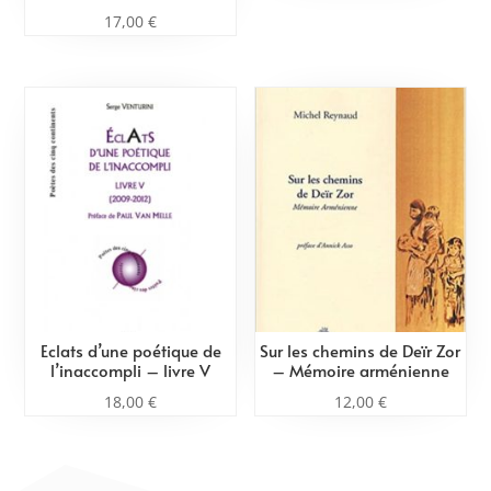
17,00
€
Eclats d’une poétique de
Sur les chemins de Deïr Zor
l’inaccompli – livre V
– Mémoire arménienne
18,00
€
12,00
€