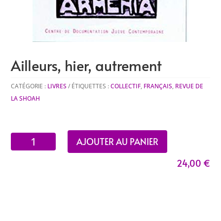
Ailleurs, hier, autrement
CATÉGORIE :
LIVRES
ÉTIQUETTES :
COLLECTIF
,
FRANÇAIS
,
REVUE DE
LA SHOAH
quantité
AJOUTER AU PANIER
de
24,00
€
Ailleurs,
hier,
autrement