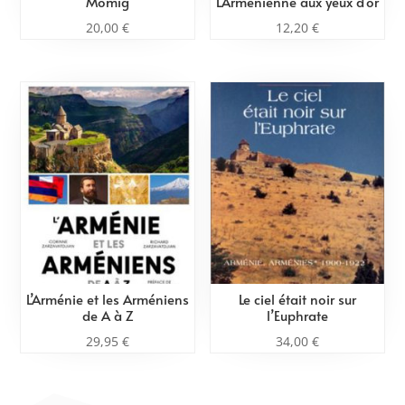
Momig
L’Arménienne aux yeux d’or
20,00
€
12,20
€
L’Arménie et les Arméniens
Le ciel était noir sur
de A à Z
l’Euphrate
29,95
€
34,00
€