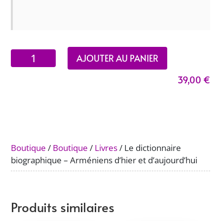
quantité
AJOUTER AU PANIER
de
39,00
€
Le
dictionnaire
biographique
-
Arméniens
d'hier
Boutique
/
Boutique
/
Livres
/ Le dictionnaire
et
biographique – Arméniens d’hier et d’aujourd’hui
d'aujourd'hui
Produits similaires