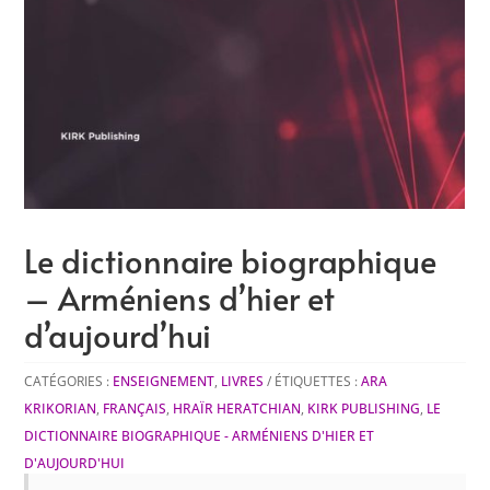
Le dictionnaire biographique
– Arméniens d’hier et
d’aujourd’hui
CATÉGORIES :
ENSEIGNEMENT
,
LIVRES
ÉTIQUETTES :
ARA
KRIKORIAN
,
FRANÇAIS
,
HRAÏR HERATCHIAN
,
KIRK PUBLISHING
,
LE
DICTIONNAIRE BIOGRAPHIQUE - ARMÉNIENS D'HIER ET
D'AUJOURD'HUI