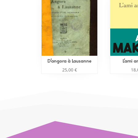
D’angora à Lausanne
L’ami 
25,00
€
18