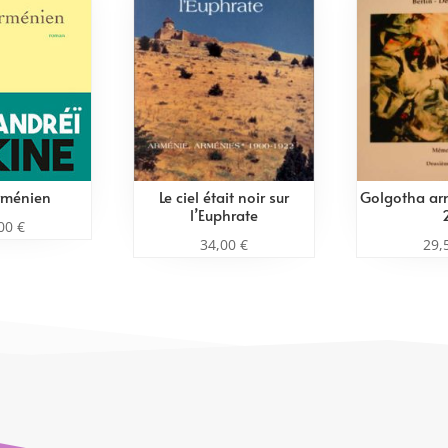
arménien
Le ciel était noir sur
Golgotha ar
l’Euphrate
,00
€
34,00
€
29,