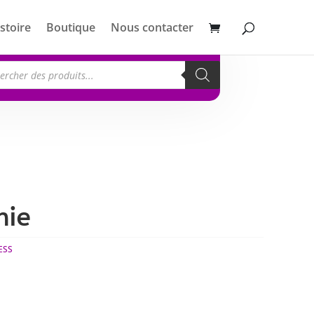
stoire
Boutique
Nous contacter
erche
its
hie
ESS