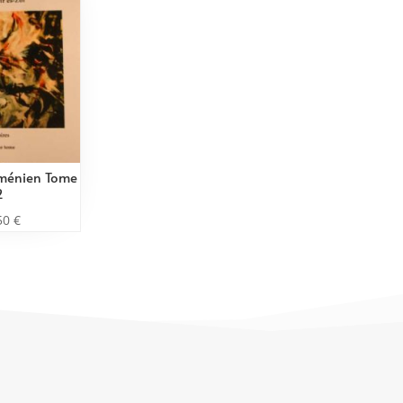
ménien Tome
2
50
€