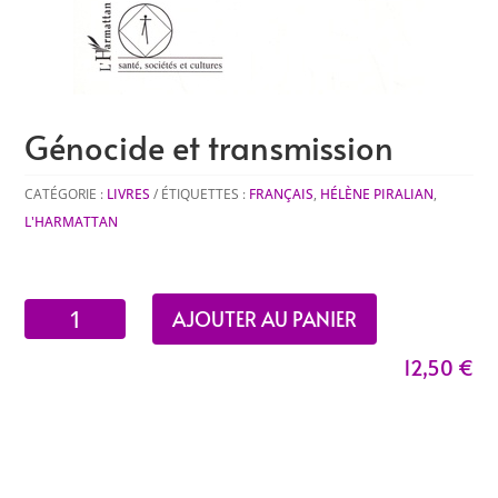
Génocide et transmission
CATÉGORIE :
LIVRES
ÉTIQUETTES :
FRANÇAIS
,
HÉLÈNE PIRALIAN
,
L'HARMATTAN
quantité
AJOUTER AU PANIER
de
12,50
€
Génocide
et
transmission