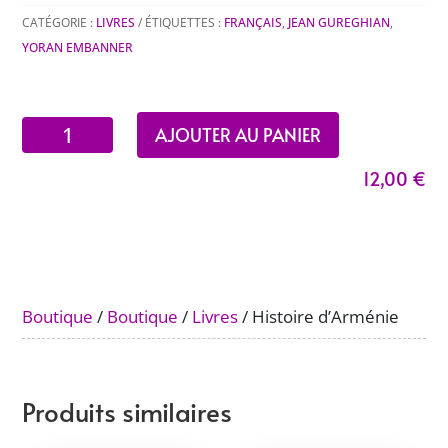
CATÉGORIE :
LIVRES
ÉTIQUETTES :
FRANÇAIS
,
JEAN GUREGHIAN
,
YORAN EMBANNER
quantité
AJOUTER AU PANIER
de
12,00
€
Histoire
d'Arménie
Boutique
/
Boutique
/
Livres
/ Histoire d’Arménie
Produits similaires