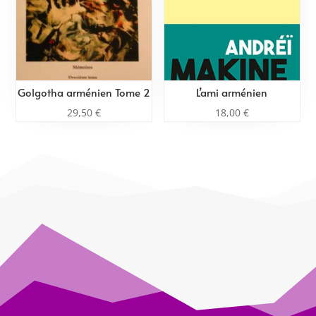
Golgotha arménien Tome 2
L’ami arménien
29,50
€
18,00
€