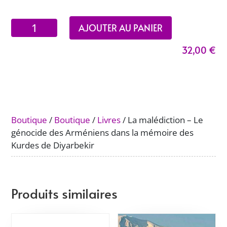
quantité
AJOUTER AU PANIER
de
32,00
€
La
malédiction
-
Le
génocide
des
Boutique
/
Boutique
/
Livres
/ La malédiction – Le
Arméniens
génocide des Arméniens dans la mémoire des
dans
Kurdes de Diyarbekir
la
mémoire
des
Kurdes
Produits similaires
de
Diyarbekir