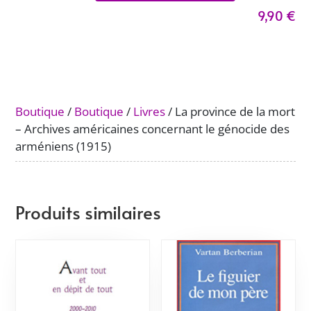
9,90
€
La
province
de
la
mort
-
Boutique
/
Boutique
/
Livres
/ La province de la mort
Archives
– Archives américaines concernant le génocide des
américaines
arméniens (1915)
concernant
le
génocide
des
Produits similaires
arméniens
(1915)