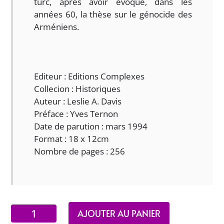
turc, après avoir évoqué, dans les
années 60, la thèse sur le génocide des
Arméniens.
Editeur : Editions Complexes
Collecion : Historiques
Auteur : Leslie A. Davis
Préface : Yves Ternon
Date de parution : mars 1994
Format : 18 x 12cm
Nombre de pages : 256
quantité
AJOUTER AU PANIER
de