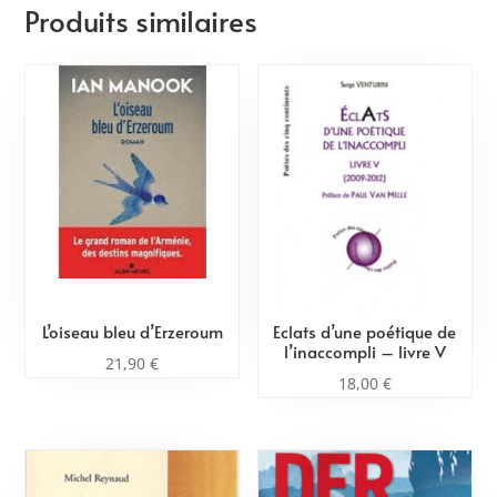
Produits similaires
L’oiseau bleu d’Erzeroum
Eclats d’une poétique de
l’inaccompli – livre V
21,90
€
18,00
€