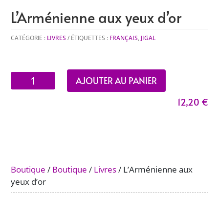
L’Arménienne aux yeux d’or
CATÉGORIE :
LIVRES
ÉTIQUETTES :
FRANÇAIS
,
JIGAL
quantité
AJOUTER AU PANIER
de
12,20
€
L'Arménienne
aux
yeux
d'or
Boutique
/
Boutique
/
Livres
/ L’Arménienne aux
yeux d’or