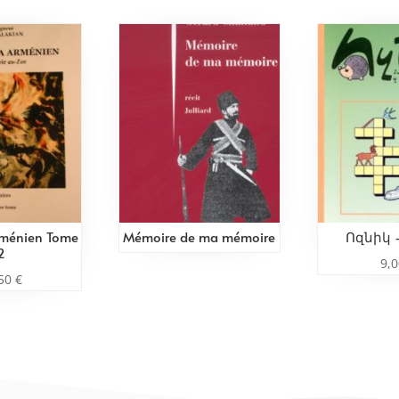
rménien Tome
Mémoire de ma mémoire
Ոզնիկ –
2
9,
,50
€