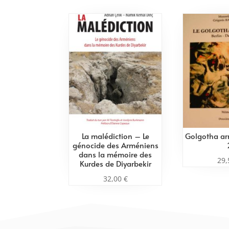
La malédiction – Le
Golgotha a
génocide des Arméniens
dans la mémoire des
29
Kurdes de Diyarbekir
32,00
€