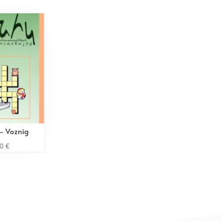
 Voznig
00
€