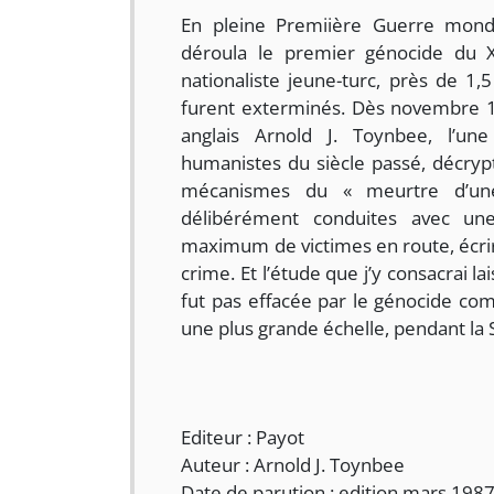
En pleine Premiière Guerre mondia
déroula le premier génocide du 
nationaliste jeune-turc, près de 1
furent exterminés. Dès novembre 19
anglais Arnold J. Toynbee, l’une
humanistes du siècle passé, décrypt
mécanismes du « meurtre d’une
délibérément conduites avec une
maximum de victimes en route, écrir
crime. Et l’étude que j’y consacrai 
fut pas effacée par le génocide com
une plus grande échelle, pendant la
Editeur : Payot
Auteur : Arnold J. Toynbee
Date de parution : edition mars 198