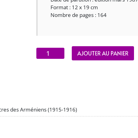
Format : 12 x 19 cm
Nombre de pages : 164
quantité
AJOUTER AU PANIER
de
Les
Massacres
des
Arméniens
(1915-
1916)
cres des Arméniens (1915-1916)