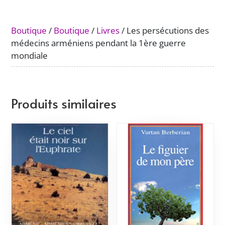
arméniens
pendant
Boutique
/
Boutique
/
Livres
/ Les persécutions des
la
médecins arméniens pendant la 1ère guerre
1ère
mondiale
guerre
mondiale
Produits similaires