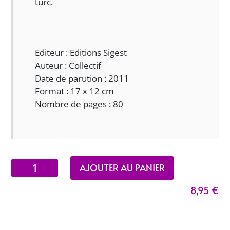
turc.
Editeur : Editions Sigest
Auteur : Collectif
Date de parution : 2011
Format : 17 x 12 cm
Nombre de pages : 80
quantité
AJOUTER AU PANIER
de
8,95
€
Les
persécutions
des
médecins