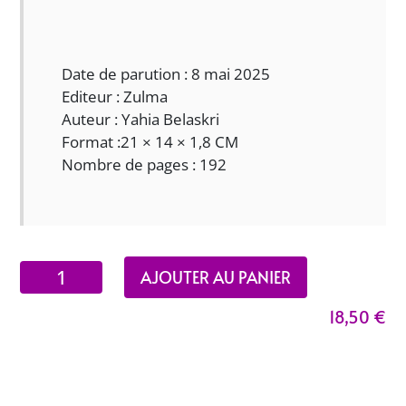
Date de parution : 8 mai 2025
Editeur : Zulma
Auteur : Yahia Belaskri
Format :21 × 14 × 1,8 CM
Nombre de pages : 192
quantité
AJOUTER AU PANIER
de
18,50
€
N’oublie
pas
notre
Arménie