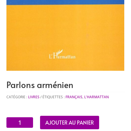
Parlons arménien
CATÉGORIE :
LIVRES
ÉTIQUETTES :
FRANÇAIS
,
L'HARMATTAN
quantité
AJOUTER AU PANIER
de