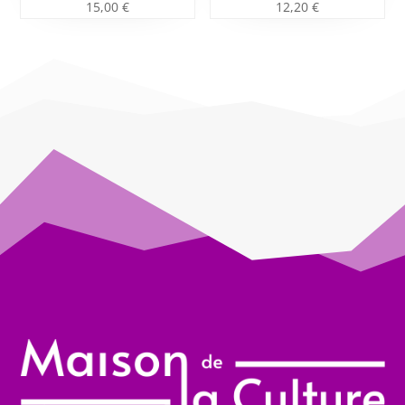
15,00
€
12,20
€