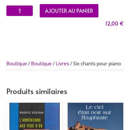
quantité
AJOUTER AU PANIER
de
12,00
€
Six
chants
pour
piano
Boutique
/
Boutique
/
Livres
/ Six chants pour piano
Produits similaires