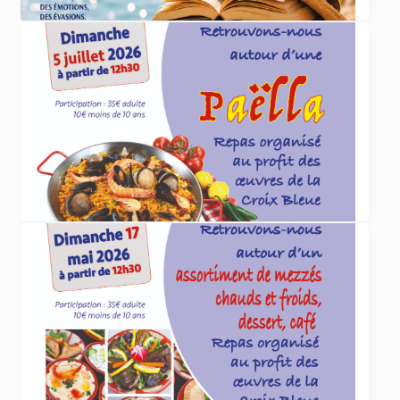
ACTUALITÉS
4 juin 2026
Et cet été, que lirez-vous
... lire plus
ACTUALITÉS
4 juin 2026
Paëlla organisée par la Croix Bleue le 5 juillet
La Croix Bleue des Arméniens de France
section Dirouhie Missakian de Sevran-Livry
organise