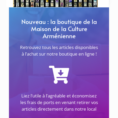
LE RAINCY Samedi 25 avril à 11h au
Khatchkar de l’École Tebratzassère
... lire plus
Nouveau : la boutique de la
Maison de la Culture
Arménienne
Retrouvez tous les articles disponibles
à l’achat sur notre boutique en ligne !
ACTUALITÉS
Liez l’utile à l’agréable et économisez
1 avril 2026
les frais de ports en venant retirer vos
articles directement dans notre local
LES GÉNOCIDES DU 20E SIÈCLE ET LES JUSTES –