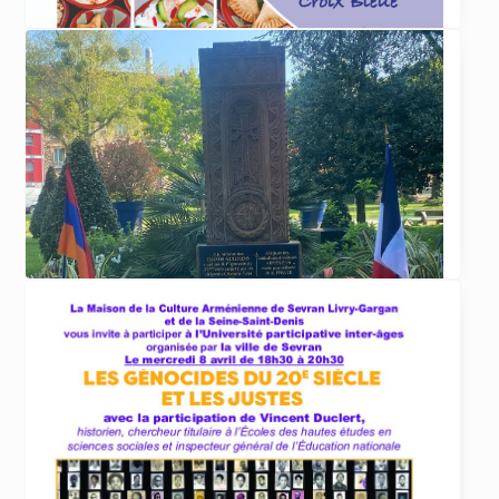
... lire plus
ACTUALITÉS
29 avril 2026
Repas de la Croix Bleue le 17 mai 2026
La Croix Bleue des Arméniens de France
section Dirouhie Missakian de Sevran-Livry
organise
... lire plus
ACTUALITÉS
20 avril 2026
Commémorations du 111ème anniversaire du
génocide des Arméniens de 1915 au Raincy, à
Sevran et Livry-Gargan