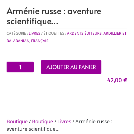
Arménie russe : aventure
scientifique…
CATÉGORIE :
LIVRES
ÉTIQUETTES :
ARDENTS ÉDITEURS
,
ARDILLIER ET
BALABANIAN
,
FRANÇAIS
quantité
AJOUTER AU PANIER
de
42,00
€
Arménie
russe
:
aventure
scientifique…
Boutique
/
Boutique
/
Livres
/ Arménie russe :
aventure scientifique…