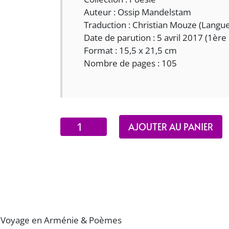
Auteur : Ossip Mandelstam
Traduction : Christian Mouze (Langue 
Date de parution : 5 avril 2017 (1ère 
Format : 15,5 x 21,5 cm
Nombre de pages : 105
quantité
AJOUTER AU PANIER
de
Arménie
-
Voyage
en
Arménie
&
 Voyage en Arménie & Poèmes
Poèmes