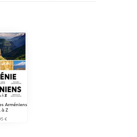
les Arméniens
 à Z
95
€