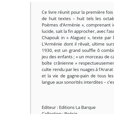
Ce livre réunit pour la première fo
de huit textes – huit tels les oct
Poèmes d’Arménie », comprenant ic
lucide, sait la fin approcher, avec l’
Chapouk in « Alaguez », texte par
L’Arménie dont il rêvait, ultime s
1930, est un grand souffle ô combi
jeu des enfants ; « un morceau de c
boîte crânienne » respectueusemen
culte rendu par les nuages à l’Ararat »
et la vie de gagne-pain de tous les
langue aux sonorités interdites – c’
Editeur : Editions La Barque
Collection : Poésie