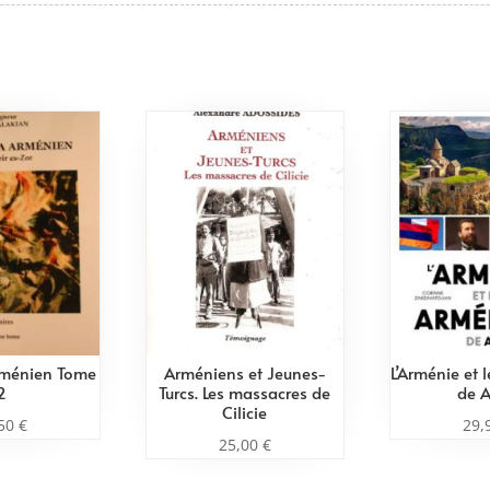
rménien Tome
Arméniens et Jeunes-
L’Arménie et 
2
Turcs. Les massacres de
de A
Cilicie
,50
€
29,
25,00
€