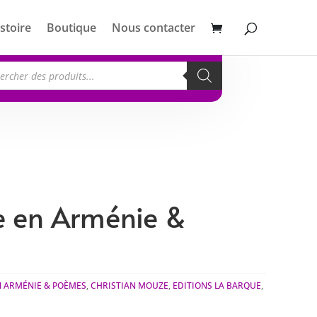
stoire
Boutique
Nous contacter
erche
its
 en Arménie &
N ARMÉNIE & POÈMES
,
CHRISTIAN MOUZE
,
EDITIONS LA BARQUE
,