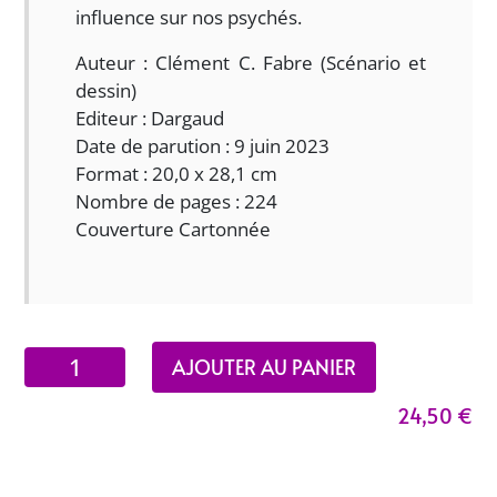
influence sur nos psychés.
Auteur : Clément C. Fabre (Scénario et
dessin)
Editeur : Dargaud
Date de parution : 9 juin 2023
Format : 20,0 x 28,1 cm
Nombre de pages : 224
Couverture Cartonnée
quantité
AJOUTER AU PANIER
de
24,50
€
Carole,
ce
que