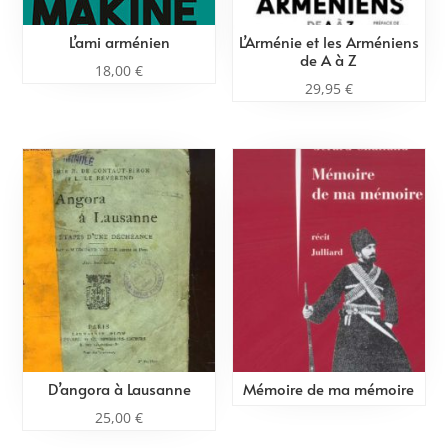
L’ami arménien
L’Arménie et les Arméniens
de A à Z
18,00
€
29,95
€
D’angora à Lausanne
Mémoire de ma mémoire
25,00
€