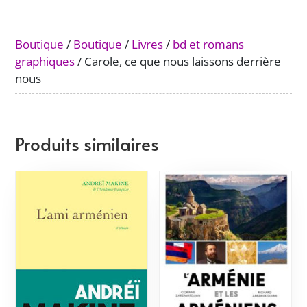
nous
laissons
derrière
Boutique
/
Boutique
/
Livres
/
bd et romans
nous
graphiques
/ Carole, ce que nous laissons derrière
nous
Produits similaires