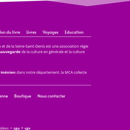
lon du livre
Livres
Voyages
Education
et de la Seine-Saint-Denis est une association régie
 sauvegarde
de la culture en générale et la culture
arménien
dans notre département, la MCA collecte
enne
Boutique
Nous contacter
–
–
édiées
cgu
cgv