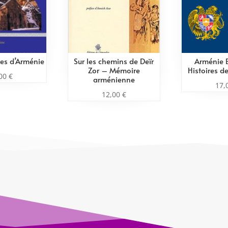
ées d’Arménie
Sur les chemins de Deïr
Arménie B
Zor – Mémoire
Histoires d
,00
€
arménienne
17,
12,00
€