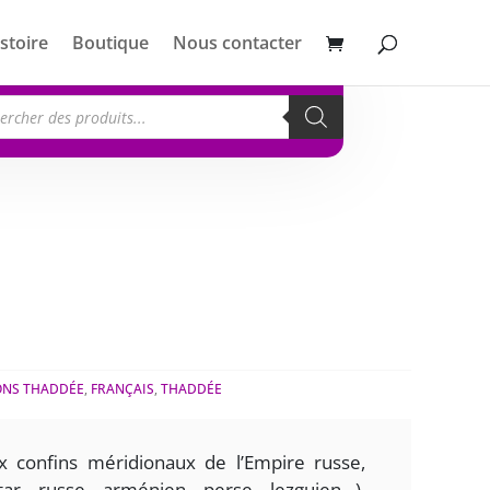
stoire
Boutique
Nous contacter
erche
its
ONS THADDÉE
,
FRANÇAIS
,
THADDÉE
ux confins méridionaux de l’Empire russe,
r, russe, arménien, perse, lezguien…),