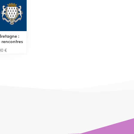
retagne :
e rencontres
00
€