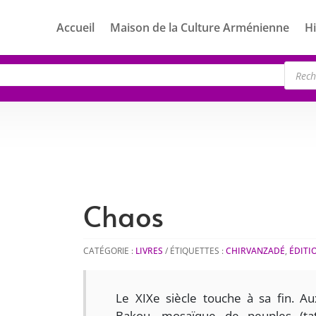
Accueil
Maison de la Culture Arménienne
Hi
Rech
de
produ
Chaos
CATÉGORIE :
LIVRES
ÉTIQUETTES :
CHIRVANZADÉ
,
ÉDITI
Le XIXe siècle touche à sa fin. A
Bakou, mosaïque de peuples (tata