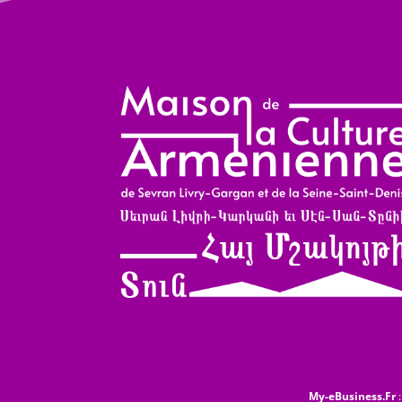
My-eBusiness.Fr
: