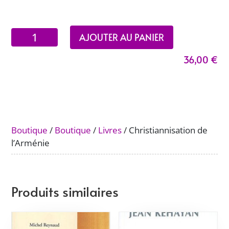
quantité
AJOUTER AU PANIER
de
36,00
€
Christiannisation
de
l'Arménie
Boutique
/
Boutique
/
Livres
/ Christiannisation de
l’Arménie
Produits similaires