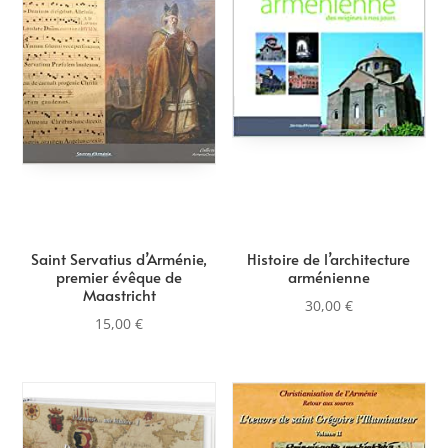
au
plus
ancien
Saint Servatius d’Arménie,
Histoire de l’architecture
premier évêque de
arménienne
Maastricht
30,00
€
15,00
€