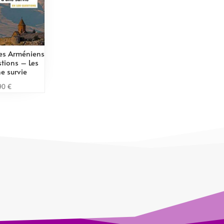
les Arméniens
tions – Les
ne survie
90
€