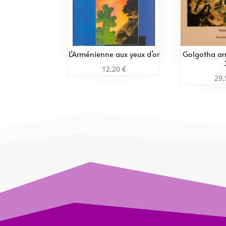
L’Arménienne aux yeux d’or
Golgotha a
12,20
€
29