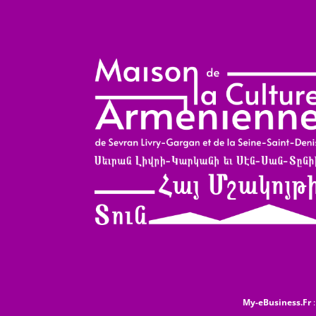
My-eBusiness.Fr
: