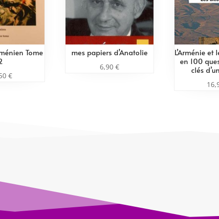
rménien Tome
mes papiers d’Anatolie
L’Arménie et 
2
en 100 ques
6,90
€
clés d’u
,50
€
16,