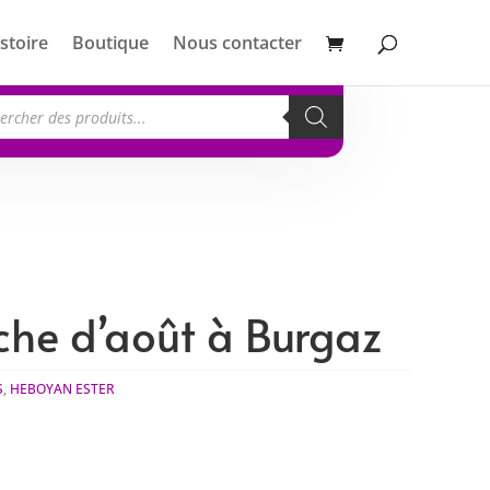
stoire
Boutique
Nous contacter
erche
its
e d’août à Burgaz
S
,
HEBOYAN ESTER