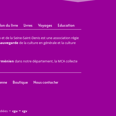
lon du livre
Livres
Voyages
Education
et de la Seine-Saint-Denis est une association régie
 sauvegarde
de la culture en générale et la culture
arménien
dans notre département, la MCA collecte
enne
Boutique
Nous contacter
–
–
édiées
cgu
cgv