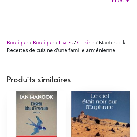
35,00
€
Mantchouk
-
Recettes
de
cuisine
d'une
Boutique
/
Boutique
/
Livres
/
Cuisine
/ Mantchouk –
famille
Recettes de cuisine d’une famille arménienne
arménienne
Produits similaires