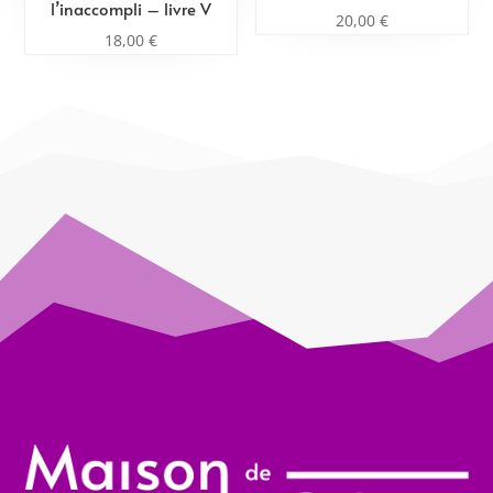
l’inaccompli – livre V
20,00
€
18,00
€