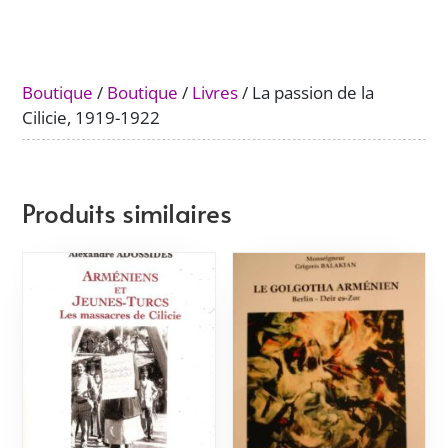
de
la
Cilicie,
1919-
Boutique
/
Boutique
/
Livres
/ La passion de la
1922
Cilicie, 1919-1922
Produits similaires