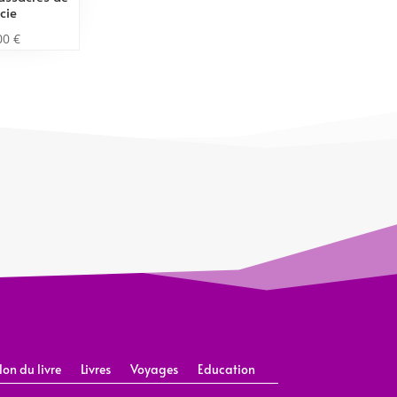
icie
00
€
lon du livre
Livres
Voyages
Education