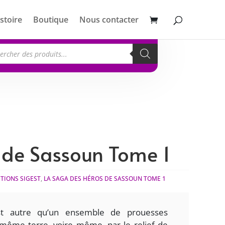
stoire
Boutique
Nous contacter
erche
its
 de Sassoun Tome 1
ITIONS SIGEST
,
LA SAGA DES HÉROS DE SASSOUN TOME 1
st autre qu’un ensemble de prouesses
 même terre, voire même, par le relief de