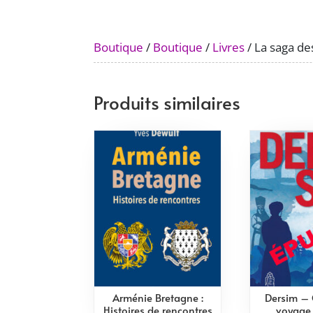
Boutique
/
Boutique
/
Livres
/ La saga d
Produits similaires
Arménie Bretagne :
Dersim – 
Histoires de rencontres
voyage 