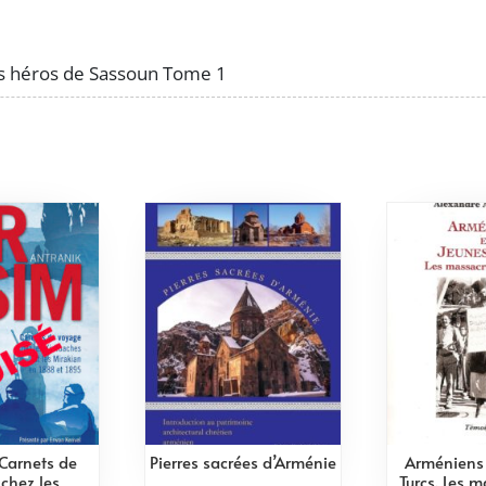
héros
de
Sassoun
es héros de Sassoun Tome 1
Tome
1
Carnets de
Pierres sacrées d’Arménie
Arméniens 
chez les
Turcs. Les 