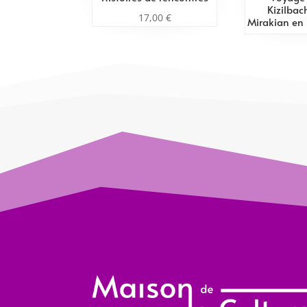
Kizilbac
17,00
€
Mirakian en