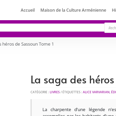
Accueil
Maison de la Culture Arménienne
Hi
Rech
de
produ
es héros de Sassoun Tome 1
La saga des héros
CATÉGORIE :
LIVRES
ÉTIQUETTES :
ALICE VARVARIAN
,
ÉD
La charpente d’une légende n’e
accomplies par les habitants d’une