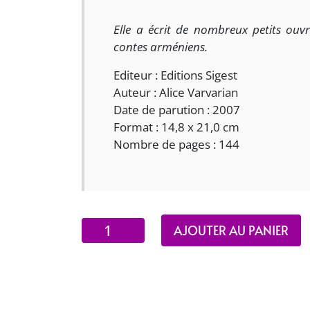
Elle a écrit de nombreux petits ou
contes arméniens.
Editeur : Editions Sigest
Auteur : Alice Varvarian
Date de parution : 2007
Format : 14,8 x 21,0 cm
Nombre de pages : 144
quantité
AJOUTER AU PANIER
de
La
saga
des