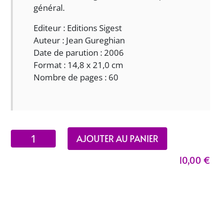
général.
Editeur : Editions Sigest
Auteur : Jean Gureghian
Date de parution : 2006
Format : 14,8 x 21,0 cm
Nombre de pages : 60
quantité
AJOUTER AU PANIER
de
10,00
€
L'arménien
pour
usage
courriel