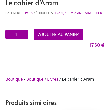
Le cahier d’Aram
CATÉGORIE :
LIVRES
ÉTIQUETTES :
FRANÇAIS
,
M-A ANGLADA
,
STOCK
quantité
AJOUTER AU PANIER
de
17,50
€
Le
cahier
d'Aram
Boutique
/
Boutique
/
Livres
/ Le cahier d’Aram
Produits similaires