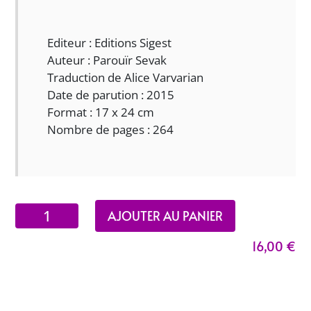
Editeur : Editions Sigest
Auteur : Parouïr Sevak
Traduction de Alice Varvarian
Date de parution : 2015
Format : 17 x 24 cm
Nombre de pages : 264
quantité
AJOUTER AU PANIER
de
16,00
€
Le
clocher
qui
sans