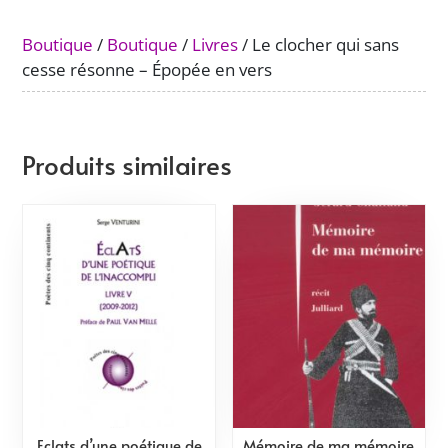
cesse
résonne
Boutique
/
Boutique
/
Livres
/ Le clocher qui sans
-
cesse résonne – Épopée en vers
Épopée
en
vers
Produits similaires
Eclats d’une poétique de
Mémoire de ma mémoire