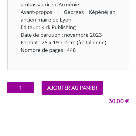
ambassadrice d’Arménie
Avant-propos : Georges Képénéjian,
ancien maire de Lyon
Editeur : Kirk Publishing
Date de parution : novembre 2023
Format : 25 x 19 x 2 cm (à l’italienne)
Nombre de pages : 448
quantité
AJOUTER AU PANIER
de
30,00
€
Les
Arméniens
en
terre
de