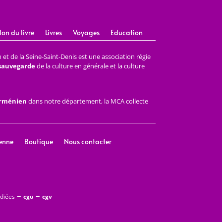
lon du livre
Livres
Voyages
Education
et de la Seine-Saint-Denis est une association régie
 sauvegarde
de la culture en générale et la culture
arménien
dans notre département, la MCA collecte
enne
Boutique
Nous contacter
–
–
édiées
cgu
cgv