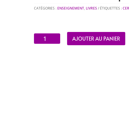
CATÉGORIES :
ENSEIGNEMENT
,
LIVRES
ÉTIQUETTES :
CER
quantité
AJOUTER AU PANIER
de
Les
Assyro-
Chaldéens
et
les
Arméniens
massacrés
par
les
Turcs
: