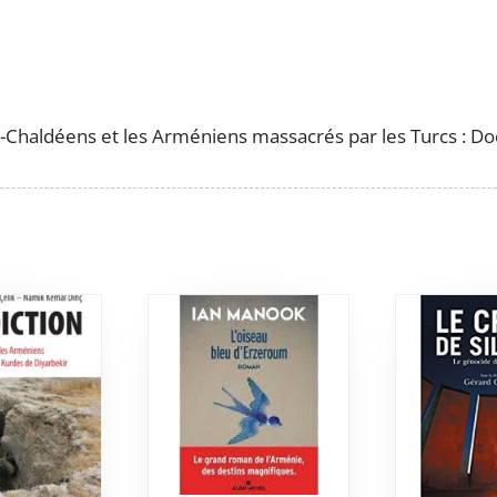
Documents
inédits
recueillis
par
un
-Chaldéens et les Arméniens massacrés par les Turcs : Do
témoin
oculaire