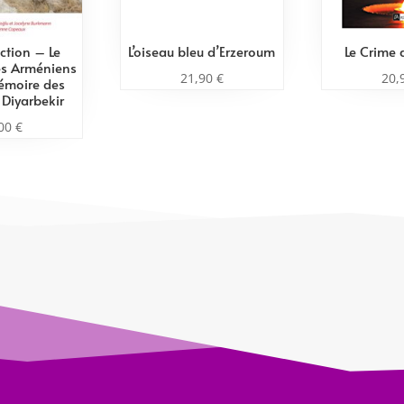
ction – Le
L’oiseau bleu d’Erzeroum
Le Crime 
es Arméniens
21,90
€
20,
émoire des
 Diyarbekir
,00
€