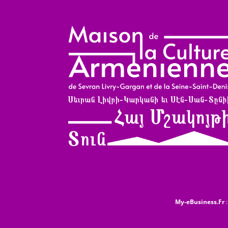
My-eBusiness.Fr
: