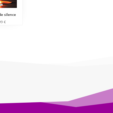
de silence
99
€