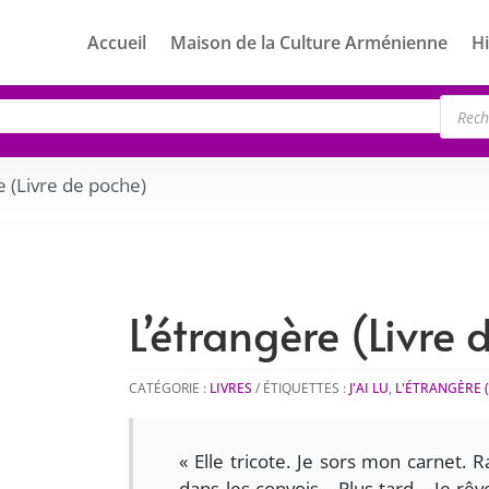
Accueil
Maison de la Culture Arménienne
Hi
Rech
de
produ
e (Livre de poche)
L’étrangère (Livre
CATÉGORIE :
LIVRES
ÉTIQUETTES :
J'AI LU
,
L'ÉTRANGÈRE (
« Elle tricote. Je sors mon carnet.
dans les convois… Plus tard… Je rêve 