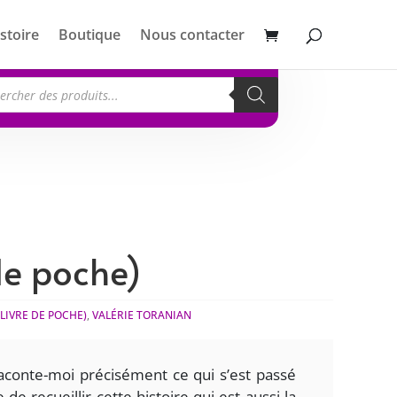
stoire
Boutique
Nous contacter
erche
its
 de poche)
LIVRE DE POCHE)
,
VALÉRIE TORANIAN
 Raconte-moi précisément ce qui s’est passé
de recueillir cette histoire qui est aussi la