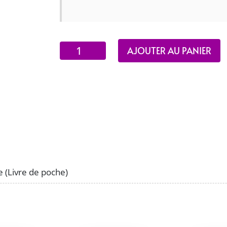
quantité
AJOUTER AU PANIER
de
L'étrangère
(Livre
de
poche)
e (Livre de poche)