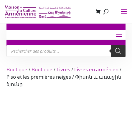
Recherche
de
produits
Boutique
/
Boutique
/
Livres
/
Livres en arménien
/
Piso et les premières neiges / Փիսոն և առաջին
ձյունը