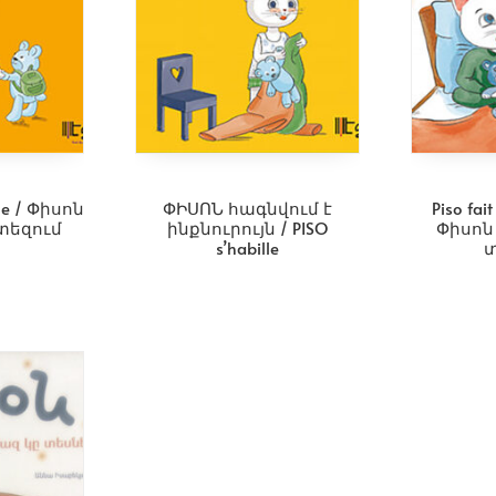
lle / Փիսոն
ՓԻՍՈՆ հագնվում է
Piso fai
եզում
ինքնուրույն / PISO
Փիսոն
s’habille
տ