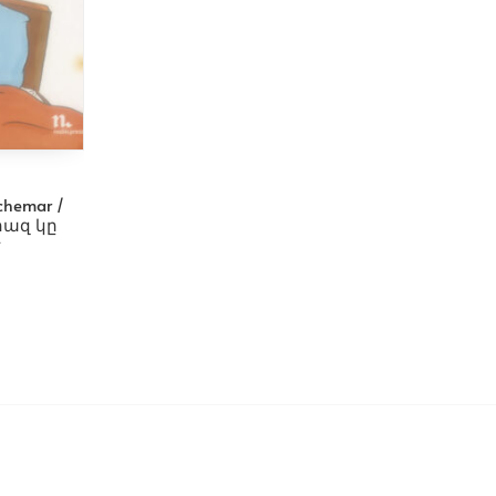
uchemar /
րազ կը
է