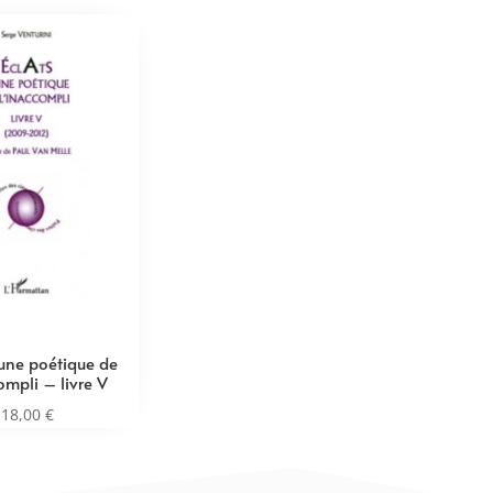
’une poétique de
ompli – livre V
18,00
€