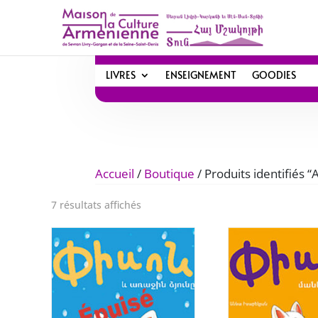
LIVRES
ENSEIGNEMENT
GOODIES
Accueil
/
Boutique
/ Produits identifiés 
Trié
7 résultats affichés
du
plus
récent
au
plus
ancien