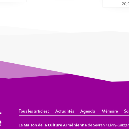
20,
Tous les articles :
Actualités
Agenda
Mémoire
Sa
La
Maison de la Culture Arménienne
de Sevran / Livry-Gargan 