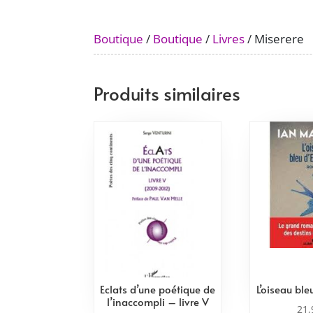
Boutique
/
Boutique
/
Livres
/ Miserere
Produits similaires
Eclats d’une poétique de
L’oiseau bl
l’inaccompli – livre V
21