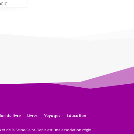
00
€
lon du livre
Livres
Voyages
Education
et de la Seine-Saint-Denis est une association régie