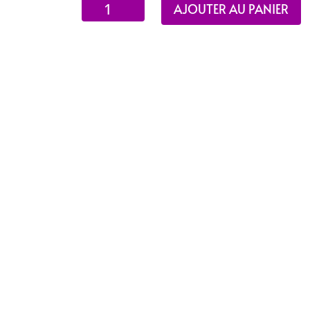
quantité
AJOUTER AU PANIER
de
Miserere