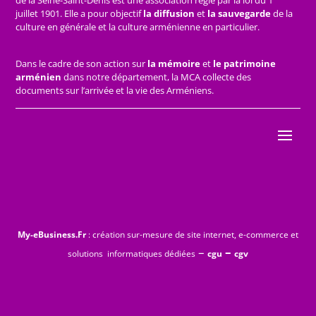
de la Seine-Saint-Denis est une association régie par la loi du 1
juillet 1901. Elle a pour objectif
la diffusion
et
la sauvegarde
de la
culture en générale et la culture arménienne en particulier.
Dans le cadre de son action sur
la mémoire
et
le patrimoine
arménien
dans notre département, la MCA collecte des
documents sur l’arrivée et la vie des Arméniens.
My-eBusiness.Fr
: création sur-mesure de site internet, e-commerce et
–
–
solutions informatiques dédiées
cgu
cgv