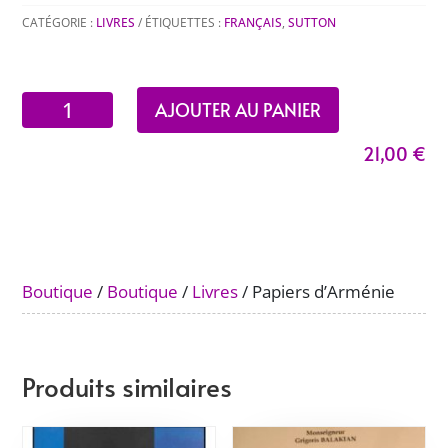
CATÉGORIE :
LIVRES
ÉTIQUETTES :
FRANÇAIS
,
SUTTON
quantité
AJOUTER AU PANIER
de
21,00
€
Papiers
d'Arménie
Boutique
/
Boutique
/
Livres
/ Papiers d’Arménie
Produits similaires