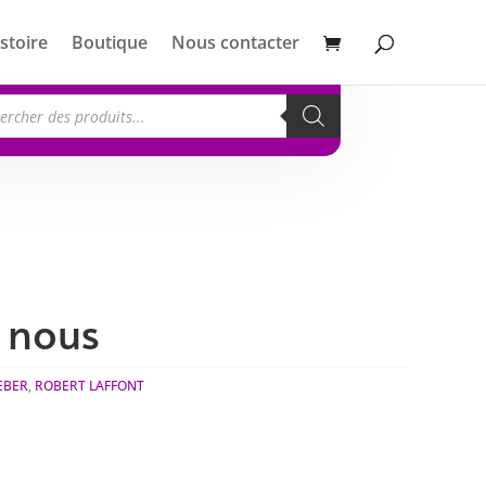
stoire
Boutique
Nous contacter
erche
its
e nous
EBER
,
ROBERT LAFFONT