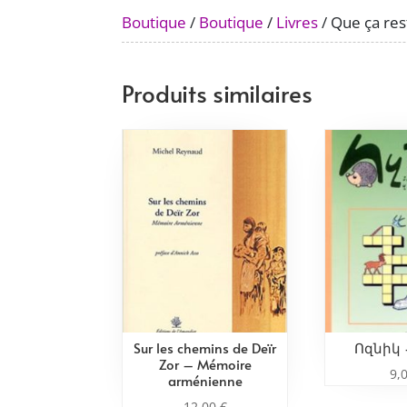
Boutique
/
Boutique
/
Livres
/ Que ça res
Produits similaires
Sur les chemins de Deïr
Ոզնիկ 
Zor – Mémoire
9,
arménienne
12,00
€