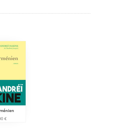
rménien
00
€