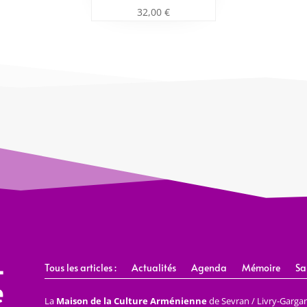
32,00
€
Tous les articles :
Actualités
Agenda
Mémoire
Sa
La
Maison de la Culture Arménienne
de Sevran / Livry-Gargan 