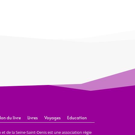
lon du livre
Livres
Voyages
Education
et de la Seine-Saint-Denis est une association régie