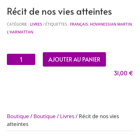
Récit de nos vies atteintes
CATÉGORIE :
LIVRES
ÉTIQUETTES :
FRANÇAIS
,
HOVANESSIAN MARTIN
,
L'HARMATTAN
quantité
AJOUTER AU PANIER
de
31,00
€
Récit
de
nos
vies
atteintes
Boutique
/
Boutique
/
Livres
/ Récit de nos vies
atteintes