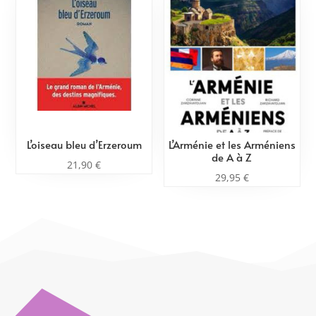
L’oiseau bleu d’Erzeroum
L’Arménie et les Arméniens
de A à Z
21,90
€
29,95
€