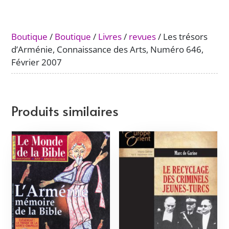
Connaissance
des
Arts,
Boutique
/
Boutique
/
Livres
/
revues
/ Les trésors
Numéro
d’Arménie, Connaissance des Arts, Numéro 646,
646,
Février 2007
Février
2007
Produits similaires