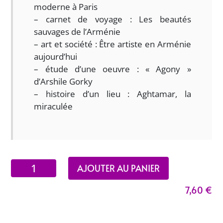
moderne à Paris
– carnet de voyage : Les beautés
sauvages de l’Arménie
– art et société : Être artiste en Arménie
aujourd’hui
– étude d’une oeuvre : « Agony »
d’Arshile Gorky
– histoire d’un lieu : Aghtamar, la
miraculée
quantité
AJOUTER AU PANIER
de
7,60
€
Les
trésors
d'Arménie,