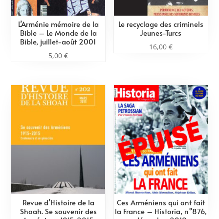
L’Arménie mémoire de la
Le recyclage des criminels
Bible – Le Monde de la
Jeunes-Turcs
Bible, juillet-août 2001
16,00
€
5,00
€
Revue d’Histoire de la
Ces Arméniens qui ont fait
Shoah. Se souvenir des
la France – Historia, n°876,