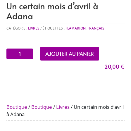
Un certain mois d’avril à
Adana
CATÉGORIE :
LIVRES
ÉTIQUETTES :
FLAMARION
,
FRANÇAIS
quantité
AJOUTER AU PANIER
de
20,00
€
Un
certain
mois
d’avril
à
Adana
Boutique
/
Boutique
/
Livres
/ Un certain mois d’avril
à Adana