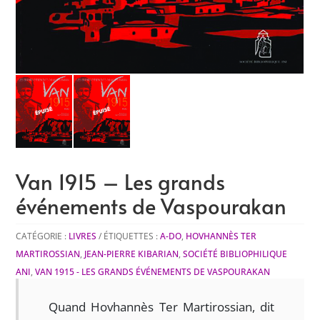
Van 1915 – Les grands
événements de Vaspourakan
CATÉGORIE :
LIVRES
ÉTIQUETTES :
A-DO
,
HOVHANNÈS TER
MARTIROSSIAN
,
JEAN-PIERRE KIBARIAN
,
SOCIÉTÉ BIBLIOPHILIQUE
ANI
,
VAN 1915 - LES GRANDS ÉVÉNEMENTS DE VASPOURAKAN
Quand Hovhannès Ter Martirossian, dit