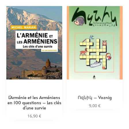
L’Arménie et les Arméniens
Ոզնիկ – Voznig
en 100 questions – Les clés
9,00
€
d’une survie
16,90
€