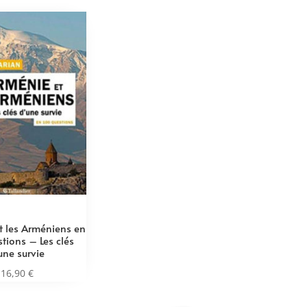
et les Arméniens en
tions – Les clés
une survie
16,90
€