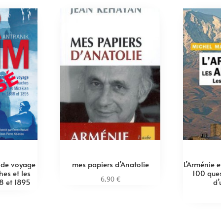
 de voyage
mes papiers d’Anatolie
L’Arménie 
hes et les
100 ques
6,90
€
8 et 1895
d’