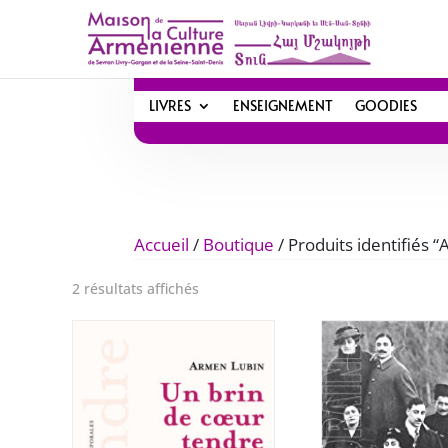
LIVRES
ENSEIGNEMENT
GOODIES
Accueil
/
Boutique
/ Produits identifiés 
Trié
2 résultats affichés
du
plus
récent
au
plus
ancien