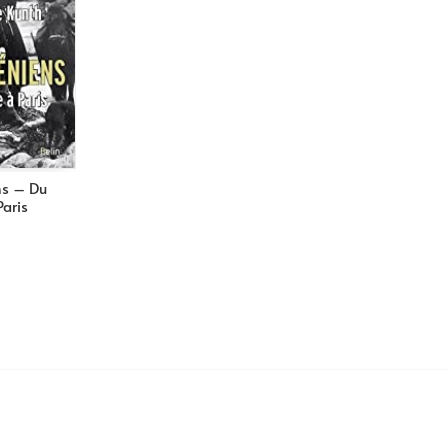
ns – Du
aris