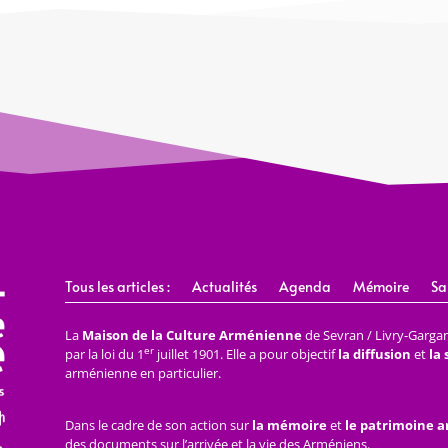
Tous les articles :
Actualités
Agenda
Mémoire
Sa
La
Maison de la Culture Arménienne
de Sevran / Livry-Gargan 
er
par la loi du 1
juillet 1901. Elle a pour objectif
la diffusion
et
la
arménienne en particulier.
Dans le cadre de son action sur
la mémoire
et
le patrimoine 
des documents sur l’arrivée et la vie des Arméniens.