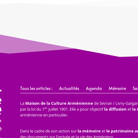
Tous les articles :
Actualités
Agenda
Mémoire
Sa
La
Maison de la Culture Arménienne
de Sevran / Livry-Gargan 
er
par la loi du 1
juillet 1901. Elle a pour objectif
la diffusion
et
la
arménienne en particulier.
Dans le cadre de son action sur
la mémoire
et
le patrimoine 
des documents sur l’arrivée et la vie des Arméniens.