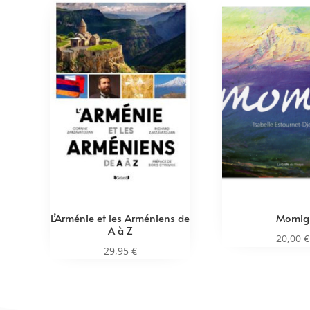
L’Arménie et les Arméniens de
Momig
A à Z
20,00
€
29,95
€