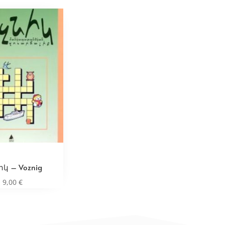
կ – Voznig
9,00
€