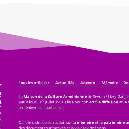
Tous les articles :
Actualités
Agenda
Mémoire
Sa
La
Maison de la Culture Arménienne
de Sevran / Livry-Gargan 
er
par la loi du 1
juillet 1901. Elle a pour objectif
la diffusion
et
la
arménienne en particulier.
Dans le cadre de son action sur
la mémoire
et
le patrimoine 
des documents sur l’arrivée et la vie des Arméniens.