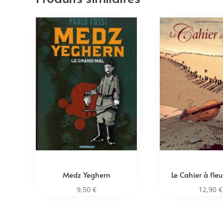
Medz Yeghern
Le Cahier à fle
9,50
€
12,90
€