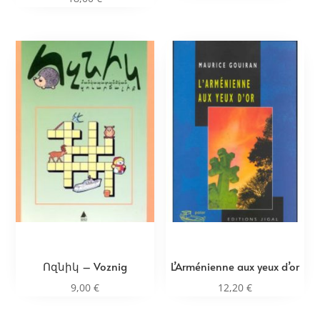
Ոզնիկ – Voznig
L’Arménienne aux yeux d’or
9,00
€
12,20
€