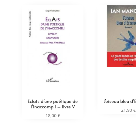
Eclats d’une poétique de
L’oiseau bleu d
l’inaccompli – livre V
21,90
€
18,00
€