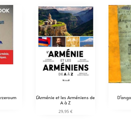
’Erzeroum
L’Arménie et les Arméniens de
D’ango
A à Z
29,95
€